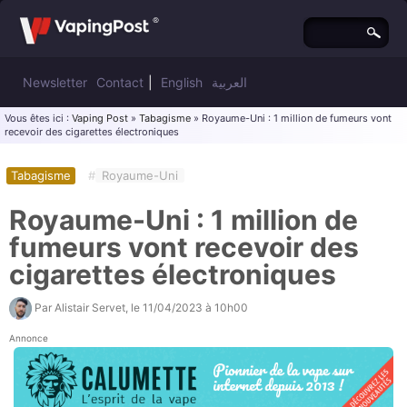
Newsletter
Contact
|
English
العربية
Vous êtes ici :
Vaping Post
»
Tabagisme
» Royaume-Uni : 1 million de fumeurs vont
recevoir des cigarettes électroniques
Tabagisme
#
Royaume-Uni
Royaume-Uni : 1 million de
fumeurs vont recevoir des
cigarettes électroniques
Par
Alistair Servet
, le
11/04/2023 à 10h00
Annonce