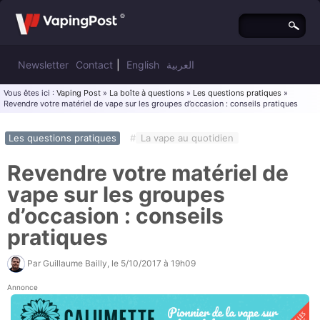
Newsletter
Contact
|
English
العربية
Vous êtes ici :
Vaping Post
»
La boîte à questions
»
Les questions pratiques
»
Revendre votre matériel de vape sur les groupes d’occasion : conseils pratiques
Les questions pratiques
#
La vape au quotidien
Revendre votre matériel de
vape sur les groupes
d’occasion : conseils
pratiques
Par
Guillaume Bailly
, le
5/10/2017 à 19h09
Annonce