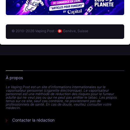
© 2010-2026 Vaping Post -
Genève, Suisse
À propos
Le Vaping Post est un site d'informations internationales sur le
vaporisateur personnel (cigarette électronique). Le vaporisateur
personnel est une méthode de réduction des risques pour le fumeur
adulte qui ne veut pas ou qui ne peut pas arrêter le tabac. Les propos
tenus sur ce site, sauf cas contraire, ne proviennent pas de
professionnels de santé. En cas de doute, veuillez consulter votre
médecin.
Contacter la rédaction