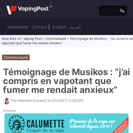
Newsletter
Contact
|
English
العربية
Vous êtes ici :
Vaping Post
»
Communauté
» Témoignage de Musikos : “j’ai compris en
vapotant que fumer me rendait anxieux”
Communauté
Témoignage de Musikos : “j’ai
compris en vapotant que
fumer me rendait anxieux”
Par
Nathalie Dunand
, le
5/10/2017 à 20h00
Annonce