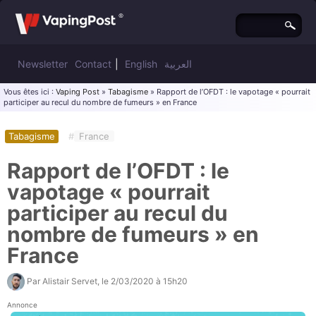
Newsletter
Contact
|
English
العربية
Vous êtes ici :
Vaping Post
»
Tabagisme
» Rapport de l’OFDT : le vapotage « pourrait
participer au recul du nombre de fumeurs » en France
Tabagisme
#
France
Rapport de l’OFDT : le
vapotage « pourrait
participer au recul du
nombre de fumeurs » en
France
Par
Alistair Servet
, le
2/03/2020 à 15h20
Annonce