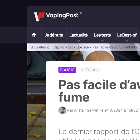
Je débute
L’actualité
Les tests
Le Best-of
Vous êtes ici :
Vaping Post
»
Société
» Pas facile d’avoir un enfant q
Société
#
France
Pas facile d’a
fume
Par
Alistair Servet
, le
9/10/2024 à 15h32
Le dernier rapport de l’