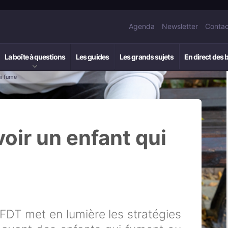
Agenda
Newsletter
Contac
La boîte à questions
Les guides
Les grands sujets
En direct des 
ui fume
voir un enfant qui
OFDT met en lumière les stratégies