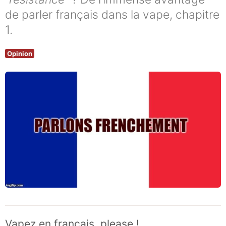
de parler français dans la vape, chapitre
1.
Opinion
Vapez en français, please !