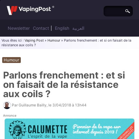
Newsletter
Contact
|
English
العربية
Vous êtes ici :
Vaping Post
»
Humour
» Parlons frenchement : et si on faisait de la
résistance aux coils ?
Humour
Parlons frenchement : et si
on faisait de la résistance
aux coils ?
Par
Guillaume Bailly
, le
3/04/2018 à 13h44
Annonce