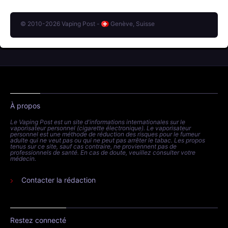
© 2010-2026 Vaping Post -
Genève, Suisse
À propos
Le Vaping Post est un site d'informations internationales sur le
vaporisateur personnel (cigarette électronique). Le vaporisateur
personnel est une méthode de réduction des risques pour le fumeur
adulte qui ne veut pas ou qui ne peut pas arrêter le tabac. Les propos
tenus sur ce site, sauf cas contraire, ne proviennent pas de
professionnels de santé. En cas de doute, veuillez consulter votre
médecin.
Contacter la rédaction
Restez connecté