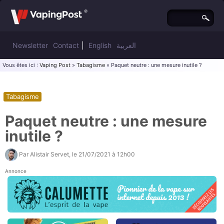
Newsletter
Contact
|
English
العربية
Vous êtes ici :
Vaping Post
»
Tabagisme
» Paquet neutre : une mesure inutile ?
Tabagisme
Paquet neutre : une mesure
inutile ?
Par
Alistair Servet
, le
21/07/2021 à 12h00
Annonce