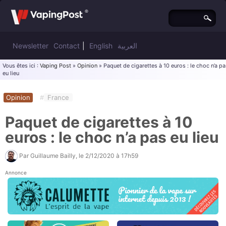
Newsletter
Contact
|
English
العربية
Vous êtes ici :
Vaping Post
»
Opinion
» Paquet de cigarettes à 10 euros : le choc n’a pa
eu lieu
Opinion
#
France
Paquet de cigarettes à 10
euros : le choc n’a pas eu lieu
Par
Guillaume Bailly
, le
2/12/2020 à 17h59
Annonce