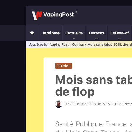
Je débute
L’actualité
Les tests
Le Best-of
Vous êtes ici :
Vaping Post
»
Opinion
» Mois sans tabac 2019, des ai
Opinion
Mois sans tab
de flop
Par
Guillaume Bailly
, le
2/12/2019 à 17h5
Santé Publique France a 