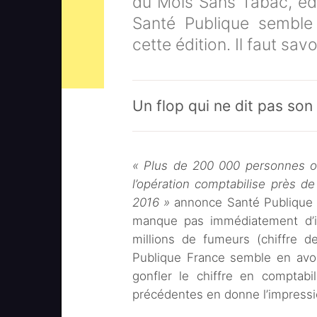
du Mois Sans Tabac, édi
Santé Publique semble 
cette édition. Il faut sav
Un flop qui ne dit pas so
« Plus de 200 000 personnes on
l’opération comptabilise près d
2016 »
annonce Santé Publique F
manque pas immédiatement d’inq
millions de fumeurs (chiffre d
Publique France semble en avoi
gonfler le chiffre en comptabi
précédentes en donne l’impressi