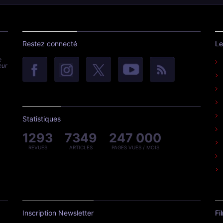
Restez connecté
Le
e
eur
Statistiques
1293
7349
247 000
REVUES
ARTICLES
PAGES VUES / MOIS
Inscription Newsletter
Fi