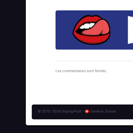
Les commentaires sont fermés.
© 2010-2026 Vaping Post -
Genève, Suisse