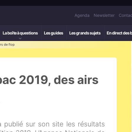
Agenda
Newsletter
Contac
La boîte à questions
Les guides
Les grands sujets
En direct des 
rs de flop
ac 2019, des airs
7
publié sur son site les résultats