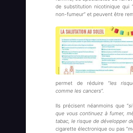
de substitution nicotinique qu
non-fumeur” et peuvent être rem
permet de réduire “
les risq
comme
les cancers
“.
Ils précisent néanmoins que “
s
que vous continuez à fumer, m
tabac, le risque de développer d
cigarette électronique ou pas “
m