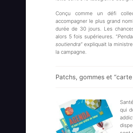
Conçu comme un défi collec
accompagner le plus grand nomb
durée de 30 jours. Les chances
alors 5 fois supérieures. “
Pendan
soutiendra”
expliquait la ministr
la campagne.
Patchs, gommes et “carte
Sant
qui d
addic
disp