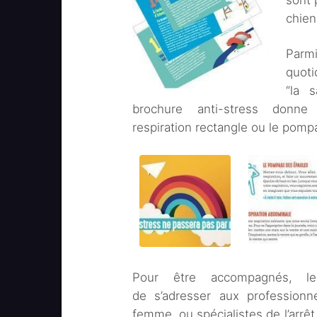
sont 
chien
Parm
quoti
“la s
brochure anti-stress don
respiration rectangle ou le pom
Pour être accompagnés, l
de s’adresser aux profession
femme, ou spécialistes de l’arrêt