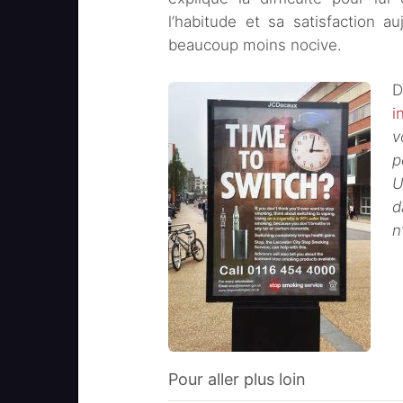
l’habitude et sa satisfaction au
beaucoup moins nocive.
D
i
v
p
U
d
n
Pour aller plus loin