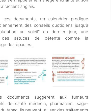
pas s’en rappeler le manège enchanté et son
 à l’accent anglais.
i ces documents, un calendrier prodigue
diennement des conseils quotidiens jusqu’à
alutation au soleil” du dernier jour, une
ne des astuces de détente comme la
page des épaules.
es documents suggèrent aux fumeurs
nels de santé médecin, pharmacien, sage-
 du tabac. Ils peuvent utiliser des traitements