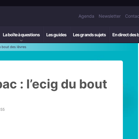
Agenda
Newsletter
Contac
La boîte à questions
Les guides
Les grands sujets
En direct des 
u bout des lèvres
ac : l’ecig du bout
h55