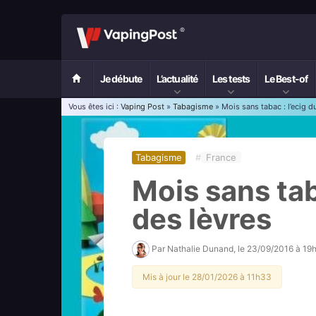
Je débute
L’actualité
Les tests
Le Best-of
Vous êtes ici :
Vaping Post
»
Tabagisme
» Mois sans tabac : l’ecig d
Tabagisme
#
France
Mois sans tab
des lèvres
Par
Nathalie Dunand
, le
23/09/2016 à 19
Mis à jour le 28/01/2026 à 11h33