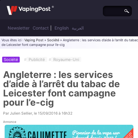
Newsletter
Contact
|
English
العربية
Vous êtes ici :
Vaping Post
»
Société
» Angleterre : les services d’aide à l’arrêt du tabac
de Leicester font campagne pour l’e-cig
Société
#
Publicité
#
Royaume-Uni
Angleterre : les services
d’aide à l’arrêt du tabac de
Leicester font campagne
pour l’e-cig
Par
Julien Sellier
, le
15/09/2016 à 16h32
Annonce