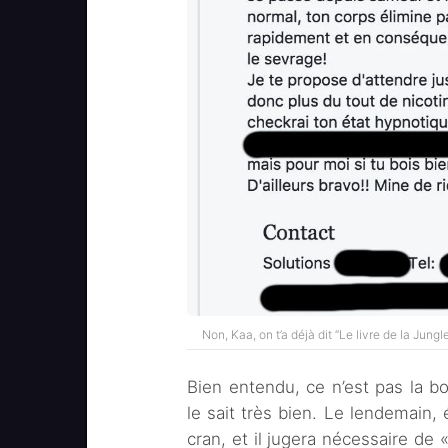
Non, Kaa, on t’a déjà dit “Le livre de la Jungle
Bien entendu, ce n’est pas la b
le sait très bien. Le lendemain,
cran, et il jugera nécessaire de