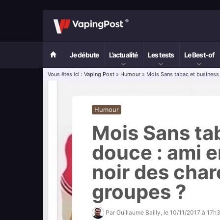
Je débute
L’actualité
Les tests
Le Best-of
Vous êtes ici :
Vaping Post
»
Humour
» Mois Sans tabac et business 
Humour
Mois Sans ta
douce : ami e
noir des cha
groupes ?
Par
Guillaume Bailly
, le
10/11/2017 à 17h