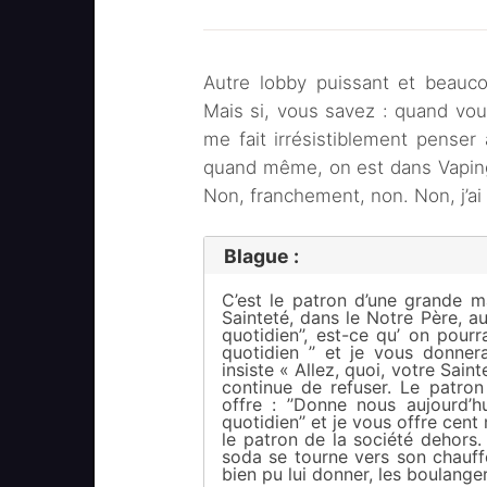
Autre lobby puissant et beaucou
Mais si, vous savez : quand vou
me fait irrésistiblement penser
quand même, on est dans Vaping P
Non, franchement, non. Non, j’ai 
Blague :
C’est le patron d’une grande m
Sainteté, dans le Notre Père, au
quotidien’’, est-ce qu’ on pour
quotidien ’’ et je vous donner
insiste « Allez, quoi, votre Sain
continue de refuser. Le patron
offre : ’’Donne nous aujourd’h
quotidien’’ et je vous offre cent
le patron de la société dehors.
soda se tourne vers son chauff
bien pu lui donner, les boulange