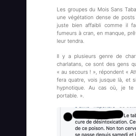
Les groupes du Mois Sans Tabac 
une végétation dense de posts 
juste bien affaibli comme il f
fumeurs à cran, en manque, prêt
leur tendra.
Il y a plusieurs genre de char
charlatans, ce sont des gens q
« au secours ! », répondent « Att
fera quatre, vois jusque là, et s
hypnotique. Au cas où, je t
portable. ».