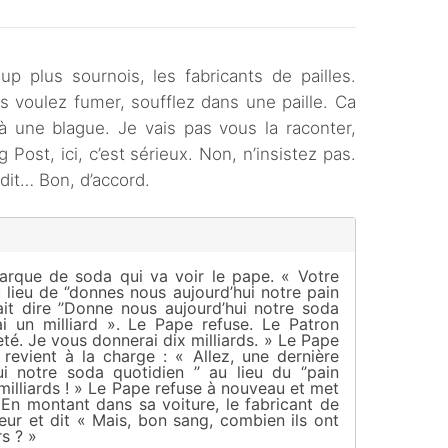
p plus sournois, les fabricants de pailles.
s voulez fumer, soufflez dans une paille. Ca
 à une blague. Je vais pas vous la raconter,
ost, ici, c’est sérieux. Non, n’insistez pas.
dit… Bon, d’accord.
arque de soda qui va voir le pape. « Votre
 lieu de ‘’donnes nous aujourd’hui notre pain
rait dire ’’Donne nous aujourd’hui notre soda
ai un milliard ». Le Pape refuse. Le Patron
teté. Je vous donnerai dix milliards. » Le Pape
 revient à la charge : « Allez, une dernière
ui notre soda quotidien ’’ au lieu du ‘’pain
 milliards ! » Le Pape refuse à nouveau et met
 En montant dans sa voiture, le fabricant de
eur et dit « Mais, bon sang, combien ils ont
rs ? »