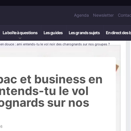
Agenda
Newsletter
Contac
La boîte à questions
Les guides
Les grands sujets
En direct des 
en douce : ami entends-tu le vol noir des charognards sur nos groupes ?
bac et business en
ntends-tu le vol
rognards sur nos
36