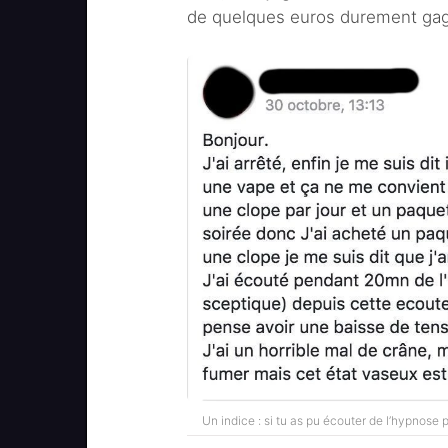
de quelques euros durement ga
Un indice : si tu as pu écouter de l’hypnose 