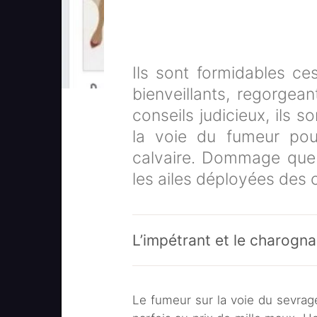
Ils sont formidables c
bienveillants, regorgea
conseils judicieux, ils 
la voie du fumeur pour
calvaire. Dommage que 
les ailes déployées des
L’impétrant et le charogna
Le fumeur sur la voie du sevrage 