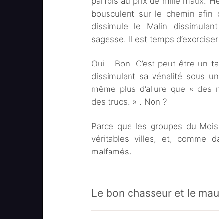
parfois au prix de mille maux. 
bousculent sur le chemin afin 
dissimule le Malin dissimula
sagesse. Il est temps d’exorcise
Oui… Bon. C’est peut être un t
dissimulant sa vénalité sous 
même plus d’allure que « des 
des trucs. » . Non ?
Parce que les groupes du Mois 
véritables villes, et, comme d
malfamés.
Le bon chasseur et le ma