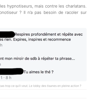
les hypnotiseurs, mais contre les charlatans.
notiseur ? Il n’a pas besoin de racoler sur
it pas trop ce qu’il veut. Le lobby des tisanes en pleine action ?