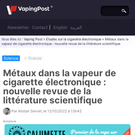
Newsletter
Contact
|
English
العربية
Vous êtes ici :
Vaping Post
»
Etudes sur la cigarette électronique
» Métaux dans la
vapeur de cigarette électronique : nouvelle revue de la littérature scientifique
Science
#
France
Métaux dans la vapeur de
cigarette électronique :
nouvelle revue de la
littérature scientifique
Par
Alistair Servet
, le
13/10/2022 à 13h42
Annonce