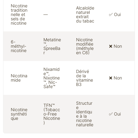
Nicotine
Alcaloïde
tradition
naturel
nelle et
—
✅ Oui
extrait
sels de
du tabac
nicotine
Metatine
Nicotine
6-
™,
modifiée
méthyl-
❌ Non
SpreeBa
(méthyle
nicotine
r
en C6)
Nixamid
Dérivé
e™,
Nicotina
de la
Nixotine
❌ Non
mide
vitamine
™, Nic-
B3
Safe™
Structur
TFN™
e
Nicotine
(Tobacc
identiqu
synthéti
o-Free
✅ Oui
e à la
que
Nicotine
nicotine
)
naturelle