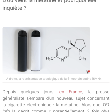
D’où vient la métatine et pourquoi elle
inquiète ?
À droite, la représentation topologique de la 6-méthylnicotine (6MN).
Depuis quelques jours,
en France
, la presse
généraliste s’empare d’un nouveau sujet concernant
la cigarette électronique : la métatine. Alors que
TF1
Info
la décrit comme
« potentiellement 3 fois plus