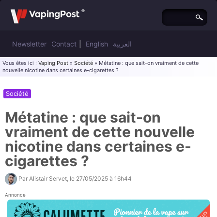
Newsletter
Contact
|
English
العربية
Vous êtes ici :
Vaping Post
»
Société
» Métatine : que sait-on vraiment de cette
nouvelle nicotine dans certaines e-cigarettes ?
Société
Métatine : que sait-on
vraiment de cette nouvelle
nicotine dans certaines e-
cigarettes ?
Par
Alistair Servet
, le
27/05/2025 à 16h44
Annonce