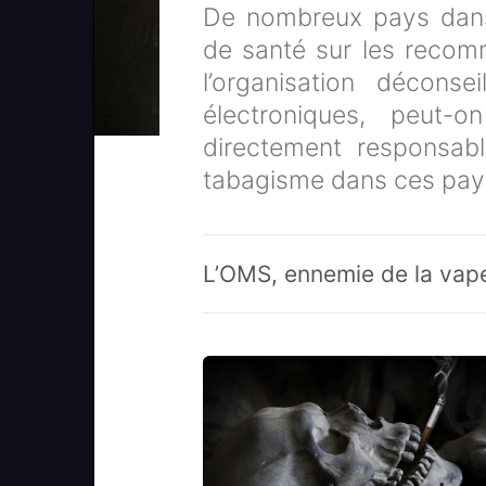
De nombreux pays dans 
de santé sur les recom
l’organisation déconseil
électroniques, peut-
directement responsab
tabagisme dans ces pay
L’OMS, ennemie de la vap