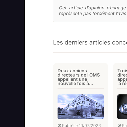
Cet article d’opinion n’engag
représente pas forcément l’avis 
Les derniers articles con
Deux anciens
Troi
directeurs de l’OMS
dire
appellent une
appe
nouvelle fois à...
la r
Publié le
10/07/2026
Pu