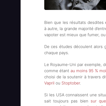
Bien que les résultats desdites
à autre, la grande majorité d’en
vapoter est mieux que fumer, ou
De ces études découlent alors 
chaque pays.
Le Royaume-Uni par exemple, don
comme étant
au moins 95 % moi
choisi de la soutenir à travers
Vapril
ou
Stoptober
.
Si les USA connaissent une situ
sait toujours pas bien
sur que