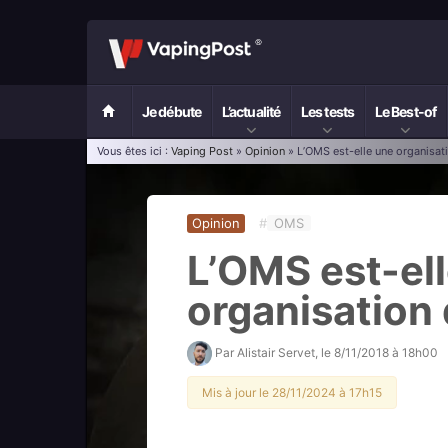
Je débute
L’actualité
Les tests
Le Best-of
Vous êtes ici :
Vaping Post
»
Opinion
» L’OMS est-elle une organisat
Opinion
#
OMS
L’OMS est-el
organisation
Par
Alistair Servet
, le
8/11/2018 à 18h00
Mis à jour le 28/11/2024 à 17h15