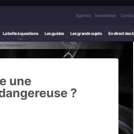
Agenda
Newsletter
Contac
La boîte à questions
Les guides
Les grands sujets
En direct des 
ion dangereuse ?
le une
 dangereuse ?