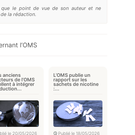
e que le point de vue de son auteur et ne
de la rédaction.
cernant l’OMS
s anciens
L’OMS publie un
cteurs de l’OMS
rapport sur les
llent à intégrer
sachets de nicotine
éduction...
:...
blié le
20/05/2026
Publié le
18/05/2026