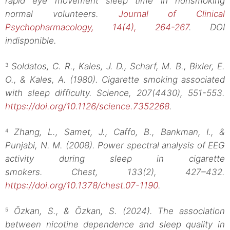
rapid eye movement sleep time in nonsmoking
normal volunteers.
Journal of Clinical
Psychopharmacology, 14(4), 264-267
. DOI
indisponible.
Soldatos, C. R., Kales, J. D., Scharf, M. B., Bixler, E.
3
O., & Kales, A. (1980). Cigarette smoking associated
with sleep difficulty. Science, 207(4430), 551-553.
https://doi.org/10.1126/science.7352268
.
Zhang, L., Samet, J., Caffo, B., Bankman, I., &
4
Punjabi, N. M. (2008). Power spectral analysis of EEG
activity during sleep in cigarette
smokers.
Chest
,
133
(2), 427–432.
https://doi.org/10.1378/chest.07-1190
.
Özkan, S., & Özkan, S. (2024). The association
5
between nicotine dependence and sleep quality in