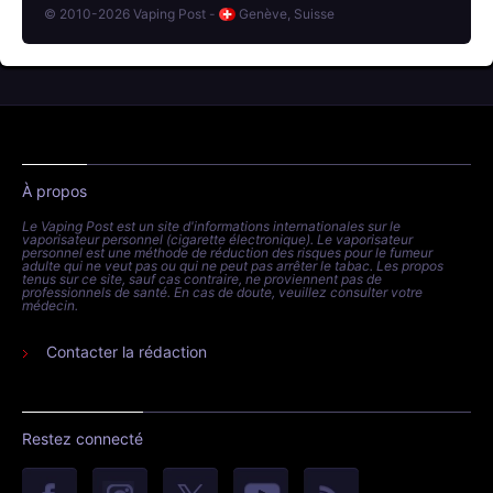
© 2010-2026 Vaping Post -
Genève, Suisse
À propos
Le Vaping Post est un site d'informations internationales sur le
vaporisateur personnel (cigarette électronique). Le vaporisateur
personnel est une méthode de réduction des risques pour le fumeur
adulte qui ne veut pas ou qui ne peut pas arrêter le tabac. Les propos
tenus sur ce site, sauf cas contraire, ne proviennent pas de
professionnels de santé. En cas de doute, veuillez consulter votre
médecin.
Contacter la rédaction
Restez connecté