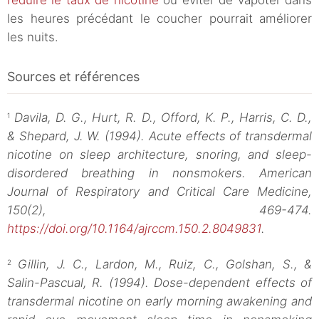
réduire le taux de nicotine
ou éviter de vapoter dans
les heures précédant le coucher pourrait améliorer
les nuits.
Sources et références
Davila, D. G., Hurt, R. D., Offord, K. P., Harris, C. D.,
1
& Shepard, J. W. (1994). Acute effects of transdermal
nicotine on sleep architecture, snoring, and sleep-
disordered breathing in nonsmokers. American
Journal of Respiratory and Critical Care Medicine,
150(2), 469-474.
https://doi.org/10.1164/ajrccm.150.2.8049831
.
Gillin, J. C., Lardon, M., Ruiz, C., Golshan, S., &
2
Salin-Pascual, R. (1994). Dose-dependent effects of
transdermal nicotine on early morning awakening and