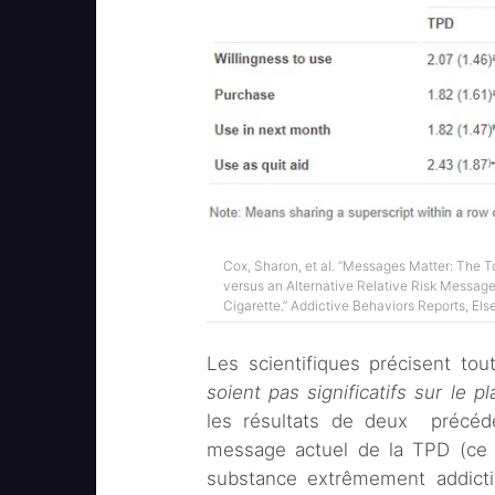
Cox, Sharon, et al. “Messages Matter: The 
versus an Alternative Relative Risk Messag
Cigarette.” Addictive Behaviors Reports, Else
Les scientifiques précisent t
soient pas significatifs sur le pl
les résultats de deux précéd
message actuel de la TPD (ce p
substance extrêmement addict