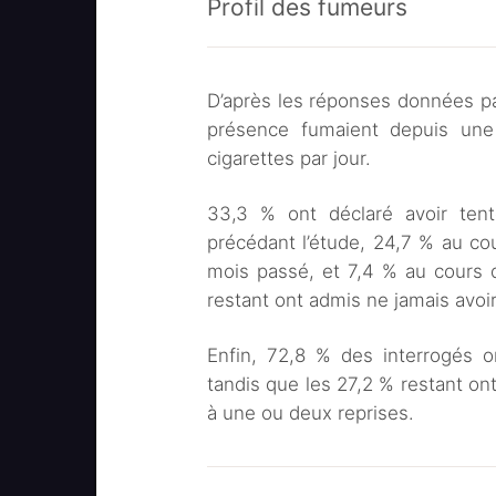
Profil des fumeurs
Dans quelle mesure seriez-vou
?
Quelle est la probabilité qu
D’après les réponses données par
prochain mois ?
présence fumaient depuis un
Quelle est la probabilité que 
cigarettes par jour.
cours du prochain mois ?
Quelle est la probabilité que 
33,3 % ont déclaré avoir tent
tenter sérieusement d’arrêter
précédant l’étude, 24,7 % au co
mois passé, et 7,4 % au cours 
restant ont admis ne jamais avoi
Enfin, 72,8 % des interrogés o
tandis que les 27,2 % restant ont
à une ou deux reprises.