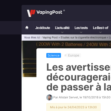
Je débute
L’actualité
Les tests
Le Best-of
Vous êtes ici :
Vaping Post
»
Etudes sur la cigarette électronique
» L
Science
#
Europe
Les avertisse
découragerai
de passer à l
Par
Alistair Servet
, le
19/10/2018 à 15h30
Mis à jour le 24/04/2023 à 13h30