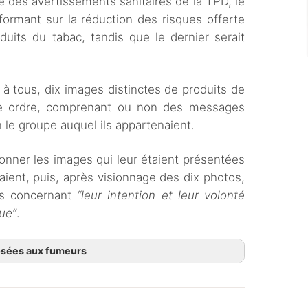
té des avertissements sanitaires de la TPD, le
ormant sur la réduction des risques offerte
duits du tabac, tandis que le dernier serait
à tous, dix images distinctes de produits de
me ordre, comprenant ou non des messages
n le groupe auquel ils appartenaient.
ionner les images qui leur étaient présentées
aient, puis, après visionnage des dix photos,
és concernant
“leur intention et leur volonté
que”
.
posées aux fumeurs