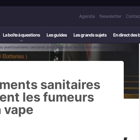
Agenda
Newsletter
Contac
La boîte à questions
Les guides
Les grands sujets
En direct des 
es avertissements sanitaires décourageraient les fumeurs de passer à la vape
ments sanitaires
ent les fumeurs
a vape