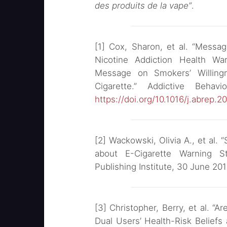
des produits de la vape”
.
[1] Cox, Sharon, et al. “Messa
Nicotine Addiction Health War
Message on Smokers’ Willing
Cigarette.” Addictive Behav
https://doi.org/10.1016/j.abrep.2
[2] Wackowski, Olivia A., et al.
about E-Cigarette Warning S
Publishing Institute, 30 June 20
[3] Christopher, Berry, et al. “A
Dual Users’ Health-Risk Beliefs