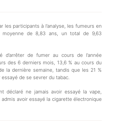
s prêt à utiliser une cigarette électronique
e vous achetiez une e-cigarette au cours du
 les participants à l’analyse, les fumeurs en
e moyenne de 8,83 ans, un total de 9,63
vous utiliserez une cigarette électronique au
vous utilisiez une cigarette électronique pour
é d’arrêter de fumer au cours de l’année
 de fumer ?
urs des 6 derniers mois, 13,6 % au cours du
de la dernière semaine, tandis que les 21 %
r essayé de se sevrer du tabac.
nt déclaré ne jamais avoir essayé la vape,
 admis avoir essayé la cigarette électronique