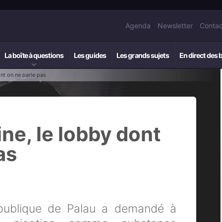
Agenda
Newsletter
Contac
La boîte à questions
Les guides
Les grands sujets
En direct des 
ont on ne parle pas
ine, le lobby dont
as
épublique de Palau a demandé à