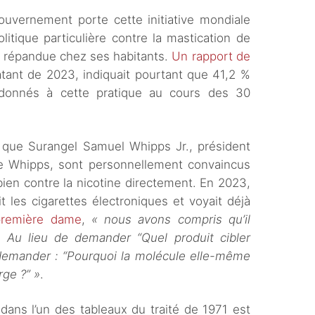
 gouvernement porte cette initiative mondiale
litique particulière contre la mastication de
s répandue chez ses habitants.
Un rapport de
atant de 2023, indiquait pourtant que 41,2 %
 adonnés à cette pratique au cours des 30
t que Surangel Samuel Whipps Jr., président
rie Whipps, sont personnellement convaincus
ien contre la nicotine directement. En 2023,
t les cigarettes électroniques et voyait déjà
première dame
,
« nous avons compris qu’il
e. Au lieu de demander “Quel produit cibler
 demander : “Pourquoi la molécule elle-même
rge ?” »
.
dans l’un des tableaux du traité de 1971 est