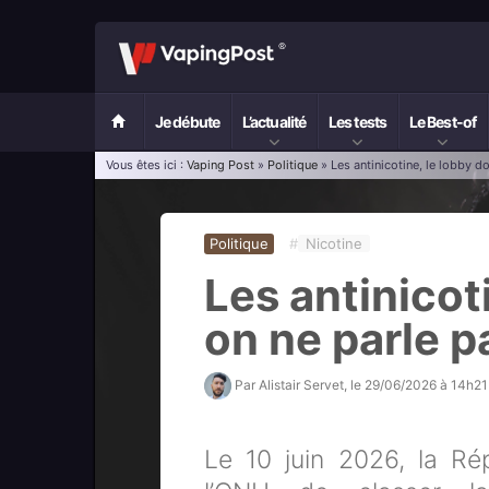
Je débute
L’actualité
Les tests
Le Best-of
Vous êtes ici :
Vaping Post
»
Politique
» Les antinicotine, le lobby d
Politique
#
Nicotine
Les antinicot
on ne parle p
Par
Alistair Servet
, le
29/06/2026 à 14h21
Le 10 juin 2026, la R