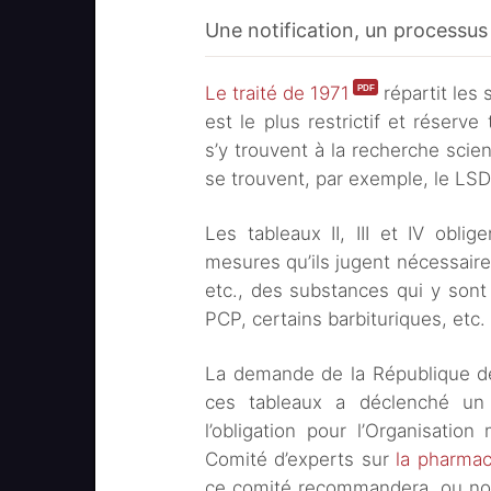
Une notification, un processu
Le traité de 1971
répartit les
est le plus restrictif et réserv
s’y trouvent à la recherche scien
se trouvent, par exemple, le LSD
Les tableaux II, III et IV oblig
mesures qu’ils jugent nécessaires
etc., des substances qui y sont
PCP, certains barbituriques, etc.
La demande de la République de 
ces tableaux a déclenché un
l’obligation pour l’Organisati
Comité d’experts sur
la pharmac
ce comité recommandera, ou non,