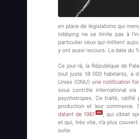
en place de législations qui men
lobbying ne se limite pas à l’in
particulier ceux qui militent aujo
y ont aussi recours. La date du 10
Ce jour-là, la République de Pal
tout juste 18 000 habitants, a 
Unies (ONU)
une notification fo
sous contrôle international vi
psychotropes. Ce traité, ratifié 
production et leur commerce. Sa
datant de 1961
, qui ciblait s
et qui, très vite, n’a plus couve
suite.