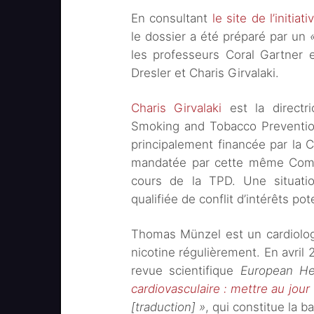
En consultant
le site de l’initiat
le dossier a été préparé par un
les professeurs Coral Gartner 
Dresler et Charis Girvalaki.
Charis Girvalaki
est la directri
Smoking and Tobacco Prevention
principalement financée par la
mandatée par cette même Commis
cours de la TPD. Une situatio
qualifiée de conflit d’intérêts pot
Thomas Münzel est un cardiologu
nicotine régulièrement. En avril 
revue scientifique
European He
cardiovasculaire : mettre au jou
[traduction] »
, qui constitue la b