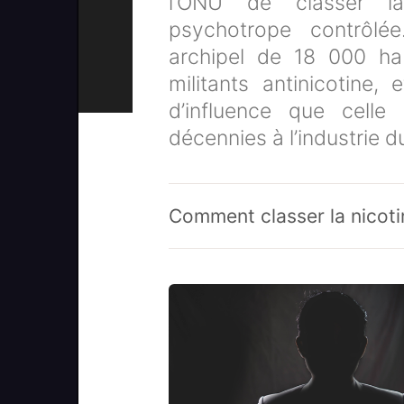
l’ONU de classer l
psychotrope contrôlée.
archipel de 18 000 ha
militants antinicotine
d’influence que celle
décennies à l’industrie d
Comment classer la nico