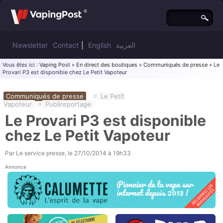
Newsletter
Contact
|
English
العربية
Vous êtes ici :
Vaping Post
»
En direct des boutiques
»
Communiqués de presse
» Le
Provari P3 est disponible chez Le Petit Vapoteur
Communiqués de presse
#
Le Petit
Vapoteur
#
Publireportage
Le Provari P3 est disponible
chez Le Petit Vapoteur
Par
Le service presse
, le
27/10/2014 à 19h33
Annonce