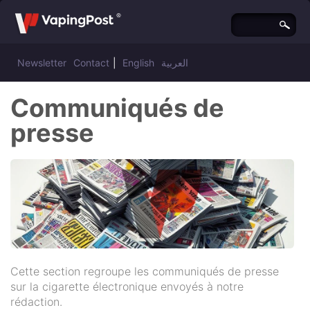
Newsletter
Contact
|
English
العربية
Communiqués de
presse
Cette section regroupe les communiqués de presse
sur la cigarette électronique envoyés à notre
rédaction.