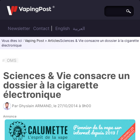
Newsletter
Contact
|
English
العربية
Vous êtes ici :
Vaping Post
»
Articles
Sciences & Vie consacre un dossier à la cigarette
électronique
#
OMS
Sciences & Vie consacre un
dossier à la cigarette
électronique
Par
Ghyslain ARMAND
, le
27/10/2014 à 9h00
Annonce