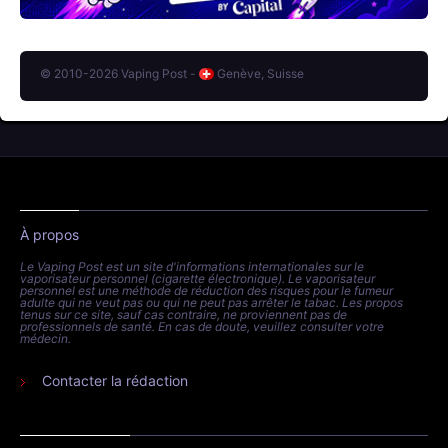
© 2010-2026 Vaping Post -
Genève, Suisse
À propos
Le Vaping Post est un site d'informations internationales sur le
vaporisateur personnel (cigarette électronique). Le vaporisateur
personnel est une méthode de réduction des risques pour le fumeur
adulte qui ne veut pas ou qui ne peut pas arrêter le tabac. Les propos
tenus sur ce site, sauf cas contraire, ne proviennent pas de
professionnels de santé. En cas de doute, veuillez consulter votre
médecin.
Contacter la rédaction