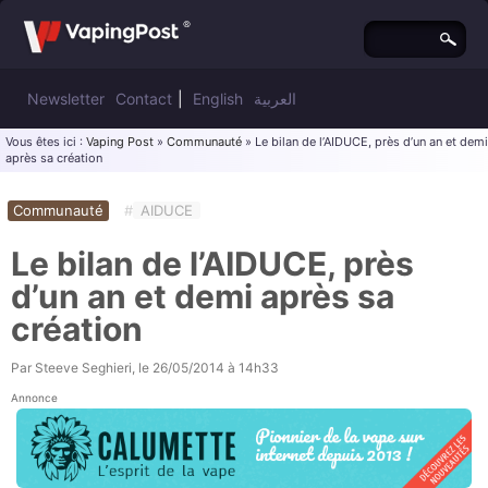
Newsletter
Contact
|
English
العربية
Vous êtes ici :
Vaping Post
»
Communauté
» Le bilan de l’AIDUCE, près d’un an et demi
après sa création
Communauté
#
AIDUCE
Le bilan de l’AIDUCE, près
d’un an et demi après sa
création
Par
Steeve Seghieri
, le
26/05/2014 à 14h33
Annonce