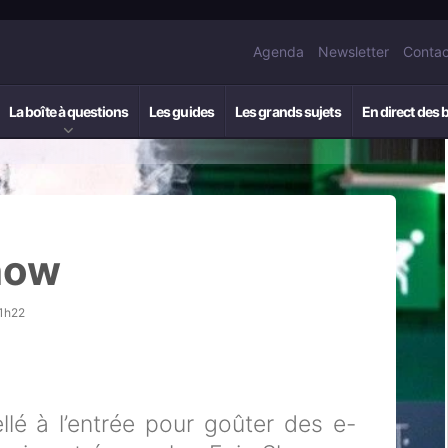
Agenda
Newsletter
Contac
La boîte à questions
Les guides
Les grands sujets
En direct des 
how
11h22
ellé à l’entrée pour goûter des e-