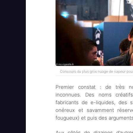
Concours du plus gros nuage de vapeur pour
Premier constat : de très 
inconnues. Des noms créatif
fabricants de e-liquides, des
onéreux et savamment réserv
fougueux) et puis des argument
Aux côtés de dizaines d’autres