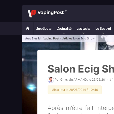
Je débute
L’actualité
Les tests
Le Best-of
Vous êtes ici :
Vaping Post
»
Articles
Salon Ecig Show
Salon Ecig S
Par
Ghyslain ARMAND
, le
26/05/2014 à 
Mis à jour le 28/05/2014 à 10h19
Après m’être fait interp