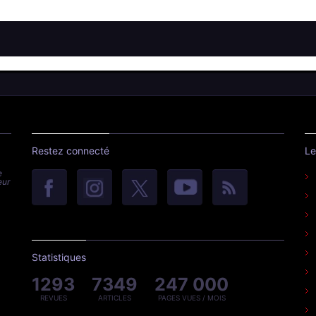
Restez connecté
Le
e
eur
Statistiques
1293
7349
247 000
REVUES
ARTICLES
PAGES VUES / MOIS