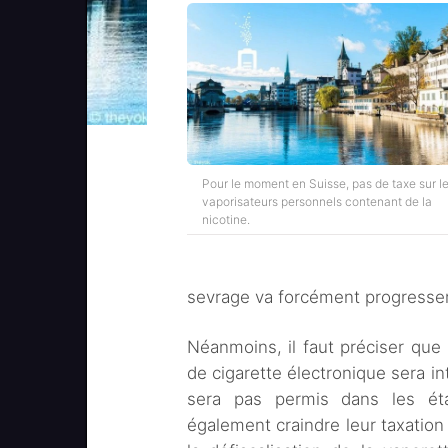
Pour le moment en Suisse, pas de taxe sur l
vaporisateurs personnels contenant de la
nicotine.
sevrage va forcément progresse
Néanmoins, il faut préciser que l
de cigarette électronique sera in
sera pas permis dans les éta
également craindre leur taxation m