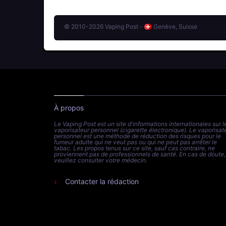
© 2010-2026 Vaping Post -
Genève, Suisse
À propos
Le Vaping Post est un site d'informations internationales sur l
vaporisateur personnel (cigarette électronique). Le vaporisat
personnel est une méthode de réduction des risques pour le
fumeur adulte qui ne veut pas ou qui ne peut pas arrêter le
tabac. Les propos tenus sur ce site, sauf cas contraire, ne
proviennent pas de professionnels de santé. En cas de doute,
veuillez consulter votre médecin.
Contacter la rédaction