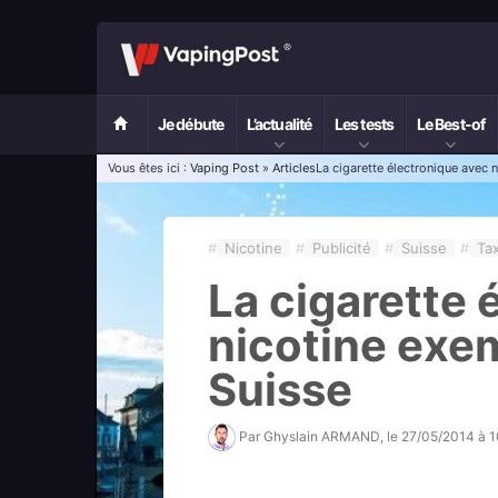
Je débute
L’actualité
Les tests
Le Best-of
Vous êtes ici :
Vaping Post
»
Articles
La cigarette électronique avec 
#
Nicotine
#
Publicité
#
Suisse
#
Ta
La cigarette 
nicotine exe
Suisse
Par
Ghyslain ARMAND
, le
27/05/2014 à 