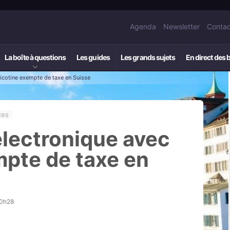
Agenda
Newsletter
Contac
La boîte à questions
Les guides
Les grands sujets
En direct des 
nicotine exempte de taxe en Suisse
xes
électronique avec
mpte de taxe en
10h28