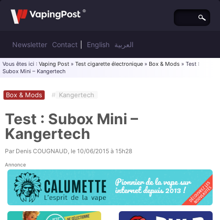
Newsletter
Contact
|
English
العربية
Vous êtes ici :
Vaping Post
»
Test cigarette électronique
»
Box & Mods
» Test :
Subox Mini – Kangertech
Box & Mods
#
Kangertech
Test : Subox Mini –
Kangertech
Par
Denis COUGNAUD
, le
10/06/2015 à 15h28
Annonce