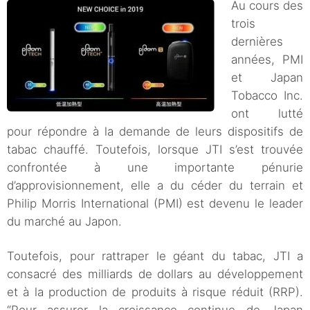
Au cours des
trois
dernières
années, PMI
et Japan
Tobacco Inc.
ont lutté
pour répondre à la demande de leurs dispositifs de
tabac chauffé. Toutefois, lorsque JTI s’est trouvée
confrontée à une importante pénurie
d’approvisionnement, elle a du céder du terrain et
Philip Morris International (PMI) est devenu le leader
du marché au Japon.
Toutefois, pour rattraper le géant du tabac, JTI a
consacré des milliards de dollars au développement
et à la production de produits à risque réduit (RRP).