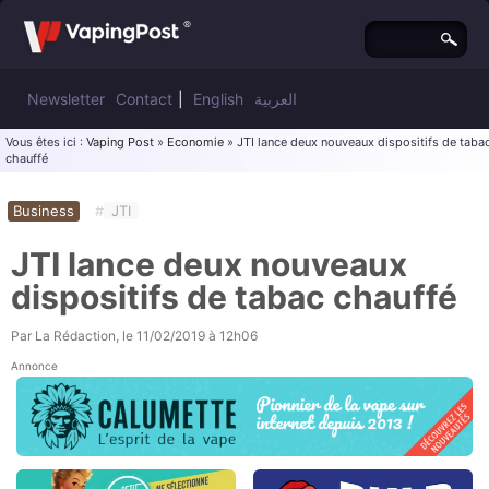
Newsletter
Contact
|
English
العربية
Vous êtes ici :
Vaping Post
»
Economie
» JTI lance deux nouveaux dispositifs de taba
chauffé
Business
#
JTI
JTI lance deux nouveaux
dispositifs de tabac chauffé
Par
La Rédaction
, le
11/02/2019 à 12h06
Annonce