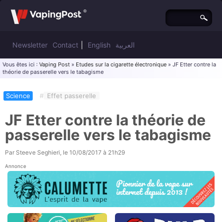
Newsletter
Contact
|
English
العربية
Vous êtes ici :
Vaping Post
»
Etudes sur la cigarette électronique
» JF Etter contre la
théorie de passerelle vers le tabagisme
Science
#
Effet passerelle
JF Etter contre la théorie de
passerelle vers le tabagisme
Par
Steeve Seghieri
, le
10/08/2017 à 21h29
Annonce