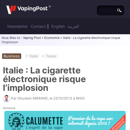
Newsletter
Contact
|
English
العربية
Vous êtes ici :
Vaping Post
»
Economie
» Italie : La cigarette électronique risque
l’implosion
Business
#
Italie
#
Taxes
Italie : La cigarette
électronique risque
l’implosion
Par
Ghyslain ARMAND
, le
22/10/2013 à 8h00
Annonce