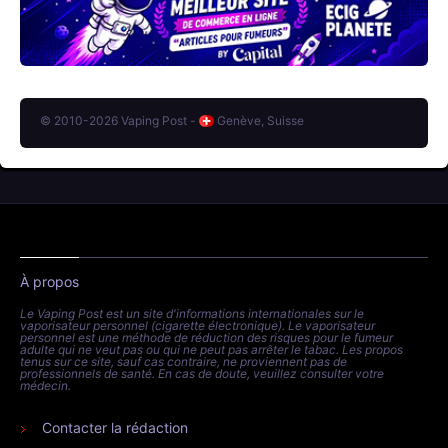
© 2010-2026 Vaping Post -
Genève, Suisse
À propos
Le Vaping Post est un site d'informations internationales sur le
vaporisateur personnel (cigarette électronique). Le vaporisateur
personnel est une méthode de réduction des risques pour le fumeur
adulte qui ne veut pas ou qui ne peut pas arrêter le tabac. Les propos
tenus sur ce site, sauf cas contraire, ne proviennent pas de
professionnels de santé. En cas de doute, veuillez consulter votre
médecin.
Contacter la rédaction