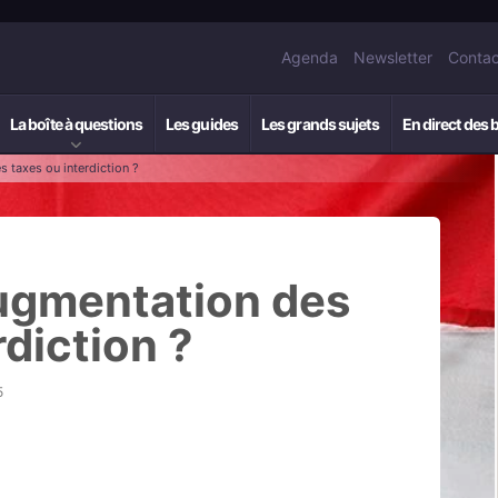
Agenda
Newsletter
Contac
La boîte à questions
Les guides
Les grands sujets
En direct des 
 taxes ou interdiction ?
augmentation des
rdiction ?
5