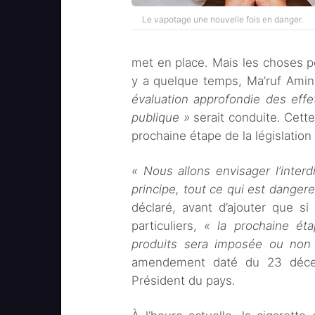
Le vapotage une nouvelle fois en danger.
met en place. Mais les choses pou
y a quelque temps, Ma’ruf Amin
évaluation approfondie des effe
publique »
serait conduite. Cette
prochaine étape de la législation
« Nous allons envisager l’interd
principe, tout ce qui est danger
déclaré, avant d’ajouter que s
particuliers,
« la prochaine éta
produits sera imposée ou non
amendement daté du 23 décem
Président du pays.