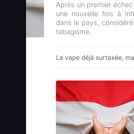
Après un premier échec
une nouvelle fois à in
dans le pays, considér
tabagisme.
La vape déjà surtaxée, mai