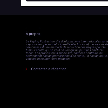
À propos
Le Vaping Post est un site d'informations internationales sur l
vaporisateur personnel (cigarette électronique). Le vaporisat
personnel est une méthode de réduction des risques pour le
fumeur adulte qui ne veut pas ou qui ne peut pas arrêter le
tabac. Les propos tenus sur ce site, sauf cas contraire, ne
proviennent pas de professionnels de santé. En cas de doute,
veuillez consulter votre médecin.
Contacter la rédaction