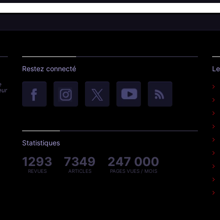
Restez connecté
Le
e
eur
Statistiques
1293
7349
247 000
REVUES
ARTICLES
PAGES VUES / MOIS