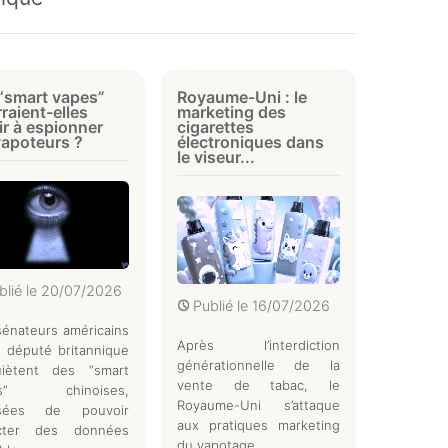
“smart vapes”
Royaume-Uni : le
raient-elles
marketing des
ir à espionner
cigarettes
vapoteurs ?
électroniques dans
le viseur...
blié le
20/07/2026
Publié le
16/07/2026
énateurs américains
Après l’interdiction
 député britannique
générationnelle de la
quiètent des “smart
vente de tabac, le
es” chinoises,
Royaume-Uni s’attaque
usées de pouvoir
aux pratiques marketing
ecter des données
du vapotage.