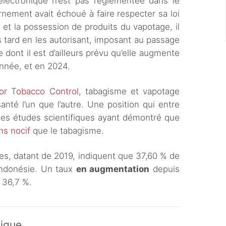
e électronique n’est pas réglementée dans le
rnement avait échoué à faire respecter sa loi
te et la possession de produits du vapotage, il
s tard en les autorisant, imposant au passage
e dont il est d’ailleurs prévu qu’elle augmente
année, et en 2024.
or Tobacco Control
, tabagisme et vapotage
anté l’un que l’autre. Une position qui entre
 des études scientifiques ayant démontré que
ns nocif
que le tabagisme.
es, datant de 2019, indiquent que 37,60 % de
Indonésie. Un taux
en augmentation
depuis
 à 36,7 %.
tique