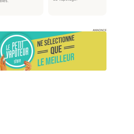
bles.
ANNONCE