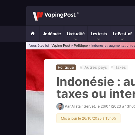
Je débute
L’actualité
Les tests
Le Best-of
Vous êtes ici :
Vaping Post
»
Politique
» Indonésie : augmentation des
Politique
#
Autres pays
#
Taxes
Indonésie : 
taxes ou inte
Par
Alistair Servet
, le
26/04/2023 à 13h0
Mis à jour le 26/10/2025 à 15h05