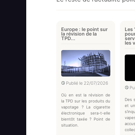
Europe : le point sur
Les 
la révision de la
pour
TPD...
serv
les 
Publié le
22/07/2026
Pu
Où en est la révision de
Des s
la TPD sur les produits du
et un
vapotage ? La cigarette
s’in
électronique sera-t-elle
vap
bientôt taxée ? Point de
acc
situation.
coll