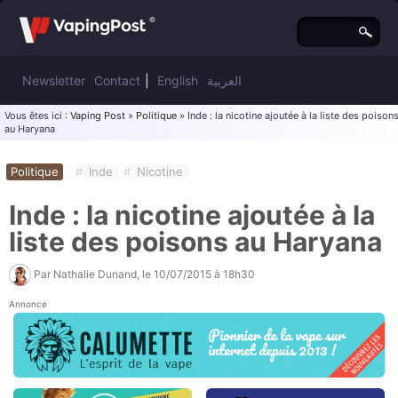
Newsletter
Contact
|
English
العربية
Vous êtes ici :
Vaping Post
»
Politique
» Inde : la nicotine ajoutée à la liste des poison
au Haryana
Politique
#
Inde
#
Nicotine
Inde : la nicotine ajoutée à la
liste des poisons au Haryana
Par
Nathalie Dunand
, le
10/07/2015 à 18h30
Annonce