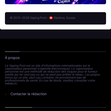
© 2010-2026 Vaping Post -
Genève, Suisse
À propos
Le Vaping Post est un site d'informations internationales sur le
vaporisateur personnel (cigarette électronique). Le vaporisateur
personnel est une méthode de réduction des risques pour le fumeur
adulte qui ne veut pas ou qui ne peut pas arrêter le tabac. Les propos
tenus sur ce site, sauf cas contraire, ne proviennent pas de
professionnels de santé. En cas de doute, veuillez consulter votre
médecin.
Contacter la rédaction