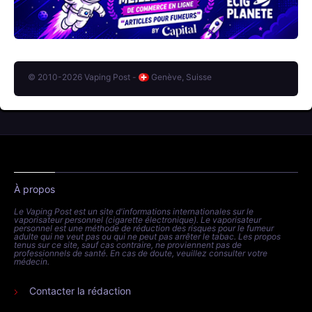
© 2010-2026 Vaping Post -
Genève, Suisse
À propos
Le Vaping Post est un site d'informations internationales sur le
vaporisateur personnel (cigarette électronique). Le vaporisateur
personnel est une méthode de réduction des risques pour le fumeur
adulte qui ne veut pas ou qui ne peut pas arrêter le tabac. Les propos
tenus sur ce site, sauf cas contraire, ne proviennent pas de
professionnels de santé. En cas de doute, veuillez consulter votre
médecin.
Contacter la rédaction