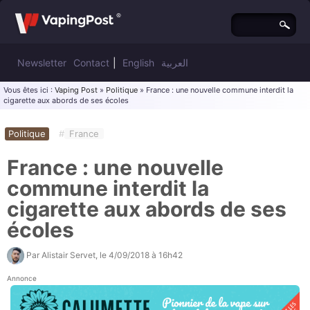
Newsletter
Contact
|
English
العربية
Vous êtes ici :
Vaping Post
»
Politique
» France : une nouvelle commune interdit la
cigarette aux abords de ses écoles
Politique
#
France
France : une nouvelle
commune interdit la
cigarette aux abords de ses
écoles
Par
Alistair Servet
, le
4/09/2018 à 16h42
Annonce