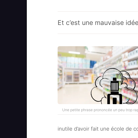
Et c’est une mauvaise idée
Une petite phrase prononcée un peu trop ra
inutile d’avoir fait une école de