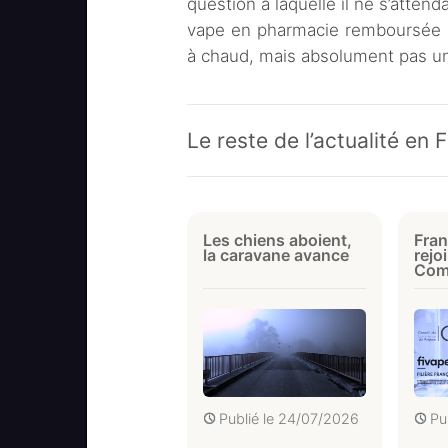
question à laquelle il ne s’attenda
vape en pharmacie remboursée pa
à chaud, mais absolument pas un
Le reste de l’actualité en 
Les chiens aboient,
Fran
la caravane avance
rejo
Com
Publié le
24/07/2026
Pu