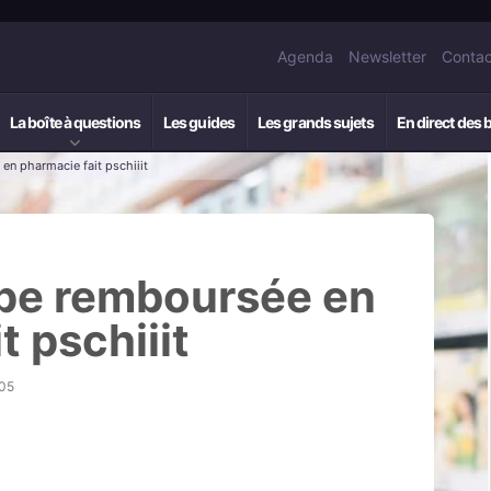
Agenda
Newsletter
Contac
La boîte à questions
Les guides
Les grands sujets
En direct des 
en pharmacie fait pschiiit
vape remboursée en
t pschiiit
h05