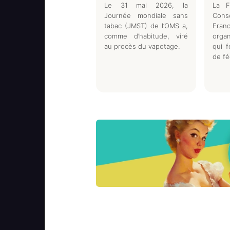
Le 31 mai 2026, la
La F
Journée mondiale sans
Cons
tabac (JMST) de l’OMS a,
Fr
comme d’habitude, viré
orga
au procès du vapotage.
qui f
de fé