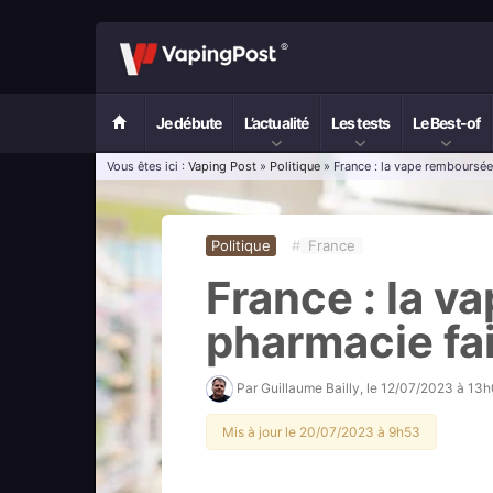
Je débute
L’actualité
Les tests
Le Best-of
Vous êtes ici :
Vaping Post
»
Politique
» France : la vape remboursée 
Politique
#
France
France : la 
pharmacie fai
Par
Guillaume Bailly
, le
12/07/2023 à 13
Mis à jour le 20/07/2023 à 9h53