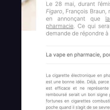
Le 28 mai, durant l’ém
Figaro
, François Braun, m
en annonçant que
l
pharmacie
. Ce qui sera
demande de répondre à 
La vape en pharmacie, pou
La cigarette électronique en ph
est une bonne idée. Déjà, parce q
est efficace et ne représente
remboursé serait un bon signe 
fortunes en cigarettes combusti
poche quand il s’agit de se sevrer