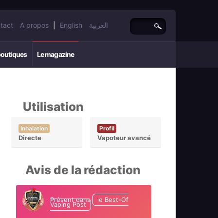
tact
A propos
|
English
العربية
boutiques
Le magazine
Utilisation
Inhalation
Profil
Directe
Vapoteur avancé
Avis de la rédaction
Présent dans
le Best-Of
Vaping Post