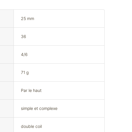
25 mm
36
4/6
71 g
Par le haut
simple et complexe
double coil