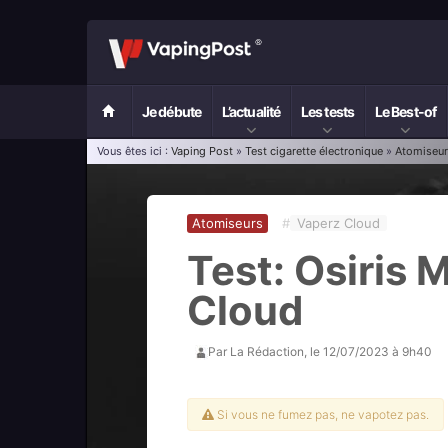
Je débute
L’actualité
Les tests
Le Best-of
Vous êtes ici :
Vaping Post
»
Test cigarette électronique
»
Atomiseu
Atomiseurs
#
Vaperz Cloud
Test: Osiris 
Cloud
Par
La Rédaction
, le
12/07/2023 à 9h40
Si vous ne fumez pas, ne vapotez pas.