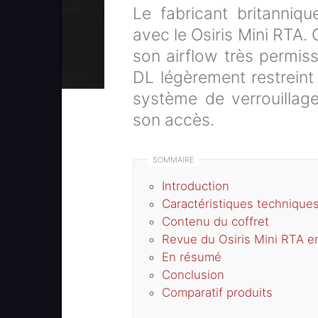
Le fabricant britanniq
avec le Osiris Mini RTA.
son airflow très permis
DL légèrement restreint 
système de verrouillage
son accès.
Introduction
Caractéristiques technique
Contenu du coffret
Revue du Osiris Mini RTA en
En résumé
Conclusion
Comparatif produits