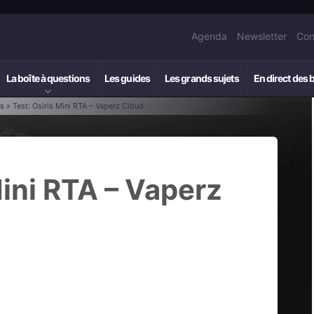
Agenda
Newsletter
Con
La boîte à questions
Les guides
Les grands sujets
En direct des 
rs
» Test: Osiris Mini RTA – Vaperz Cloud
Mini RTA – Vaperz