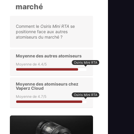
marché
Comment le
Osiris Mini RTA
se
positionne face aux autres
atomiseurs du marché ?
Moyenne des autres atomiseurs
Osiris Mini RTA
Moyenne de 4.4/5
Moyenne des atomiseurs chez
Vaperz Cloud
Osiris Mini RTA
Moyenne de 4.7/5