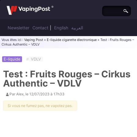
Newsletter
Contact
|
English
العربية
Vous êtes ici :
Vaping Post
»
E-liquide cigarette électronique
» Test : Fruits Rouges –
Cirkus Authentic – VDLV
E-liquide
#
VDLV
Test : Fruits Rouges – Cirkus
Authentic – VDLV
Par
Alex
, le
12/07/2023 à 17h33
Si vous ne fumez pas, ne vapotez pas.