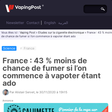
Newsletter
Contact
|
English
العربية
Vous êtes ici :
Vaping Post
»
Etudes sur la cigarette électronique
» France : 43 % moin
de chance de fumer si l’on commence à vapoter étant ado
Science
#
France
France : 43 % moins de
chance de fumer si l’on
commence à vapoter étant
ado
Par
Alistair Servet
, le
30/11/2020 à 15h15
Annonce