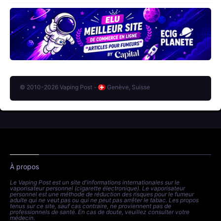
© 2010-2026 Vaping Post -
Genève, Suisse
À propos
Le Vaping Post est un site d'informations internationales sur le
vaporisateur personnel (cigarette électronique). Le vaporisateur
personnel est une méthode de réduction des risques pour le fumeur
adulte qui ne veut pas ou qui ne peut pas arrêter le tabac. Les propos
tenus sur ce site, sauf cas contraire, ne proviennent pas de
professionnels de santé. En cas de doute, veuillez consulter votre
médecin.