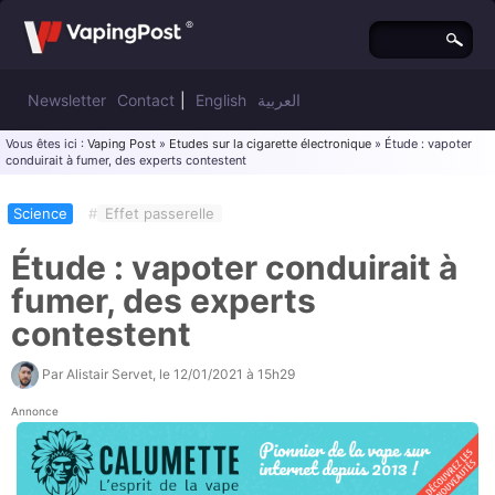
Newsletter
Contact
|
English
العربية
Vous êtes ici :
Vaping Post
»
Etudes sur la cigarette électronique
» Étude : vapoter
conduirait à fumer, des experts contestent
Science
#
Effet passerelle
Étude : vapoter conduirait à
fumer, des experts
contestent
Par
Alistair Servet
, le
12/01/2021 à 15h29
Annonce