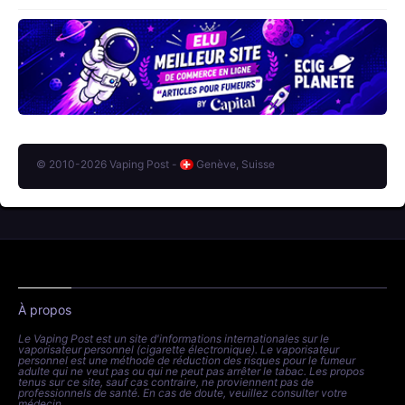
© 2010-2026 Vaping Post -
Genève, Suisse
À propos
Le Vaping Post est un site d'informations internationales sur le
vaporisateur personnel (cigarette électronique). Le vaporisateur
personnel est une méthode de réduction des risques pour le fumeur
adulte qui ne veut pas ou qui ne peut pas arrêter le tabac. Les propos
tenus sur ce site, sauf cas contraire, ne proviennent pas de
professionnels de santé. En cas de doute, veuillez consulter votre
médecin.