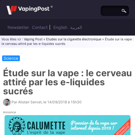
Newsletter
Contact
|
English
العربية
Vous êtes ici :
Vaping Post
»
Etudes sur la cigarette électronique
» Étude sur la vape :
le cerveau attiré par les e-liquides sucrés
Science
Étude sur la vape : le cerveau
attiré par les e-liquides
sucrés
Par
Alistair Servet
, le
14/09/2018 à 15h30
Annonce