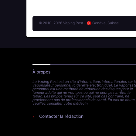
© 2010-2026 Vaping Post -
Genève, Suisse
À propos
Le Vaping Post est un site d'informations internationales sur l
vaporisateur personnel (cigarette électronique). Le vaporisat
personnel est une méthode de réduction des risques pour le
fumeur adulte qui ne veut pas ou qui ne peut pas arrêter le
tabac. Les propos tenus sur ce site, sauf cas contraire, ne
proviennent pas de professionnels de santé. En cas de doute,
veuillez consulter votre médecin.
Contacter la rédaction