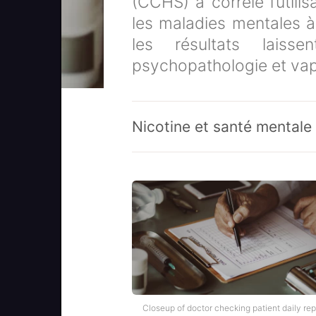
(CCHS) a corrélé l’utili
les maladies mentales à 
les résultats laiss
psychopathologie et va
Nicotine et santé mentale
Closeup of doctor checking patient daily rep