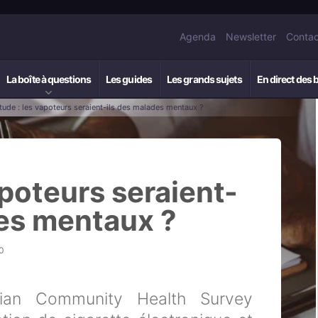
Agenda
Newsletter
Contac
La boîte à questions
Les guides
Les grands sujets
En direct des 
tude : les vapoteurs seraient-ils des malades mentaux ?
apoteurs seraient-
des mentaux ?
0
an Community Health Survey