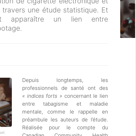
sation de cigarette électronique et
travers une étude statistique. Et
ent apparaître un lien entre
potage.
Depuis longtemps, les
professionnels de santé ont des
« indices forts »
concernant le lien
entre tabagisme et maladie
mentale, comme le rappelle en
préambule les auteurs de l’étude.
Réalisée pour le compte du
ort
Canadian Community Health