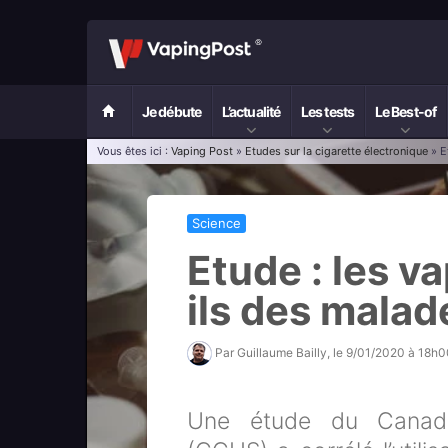
Je débute
L’actualité
Les tests
Le Best-of
Vous êtes ici :
Vaping Post
»
Etudes sur la cigarette électronique
» E
Science
Etude : les v
ils des mala
Par
Guillaume Bailly
, le
9/01/2020 à 18h0
Une étude du Canadi