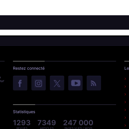
Restez connecté
Le
e
eur
Statistiques
1293
7349
247 000
REVUES
ARTICLES
PAGES VUES / MOIS