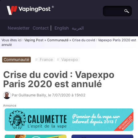
Newsletter
Contact
|
English
العربية
Vous êtes ici :
Vaping Post
»
Communauté
» Crise du covid : Vapexpo Paris 2020 est
annulé
Communauté
#
France
#
Vapexpo
Crise du covid : Vapexpo
Paris 2020 est annulé
Par
Guillaume Bailly
, le
7/07/2020 à 15h02
Annonce