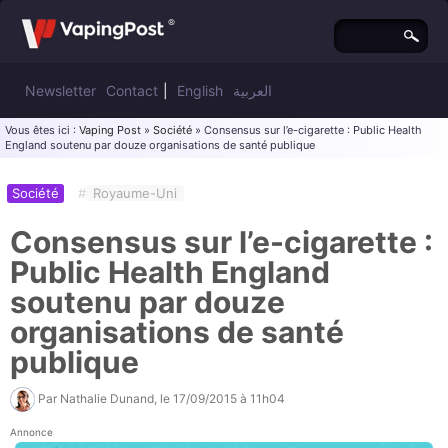
Newsletter
Contact
|
English
العربية
Vous êtes ici :
Vaping Post
»
Société
» Consensus sur l’e-cigarette : Public Health
England soutenu par douze organisations de santé publique
Société
#
Royaume-Uni
Consensus sur l’e-cigarette :
Public Health England
soutenu par douze
organisations de santé
publique
Par
Nathalie Dunand
, le
17/09/2015 à 11h04
Annonce