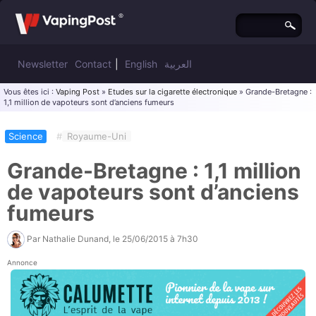
Newsletter
Contact
|
English
العربية
Vous êtes ici :
Vaping Post
»
Etudes sur la cigarette électronique
» Grande-Bretagne :
1,1 million de vapoteurs sont d’anciens fumeurs
Science
#
Royaume-Uni
Grande-Bretagne : 1,1 million
de vapoteurs sont d’anciens
fumeurs
Par
Nathalie Dunand
, le
25/06/2015 à 7h30
Annonce