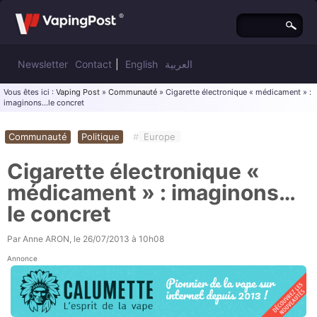
Newsletter
Contact
|
English
العربية
Vous êtes ici :
Vaping Post
»
Communauté
» Cigarette électronique « médicament » :
imaginons…le concret
Communauté
Politique
#
Europe
Cigarette électronique «
médicament » : imaginons…
le concret
Par
Anne ARON
, le
26/07/2013 à 10h08
Annonce