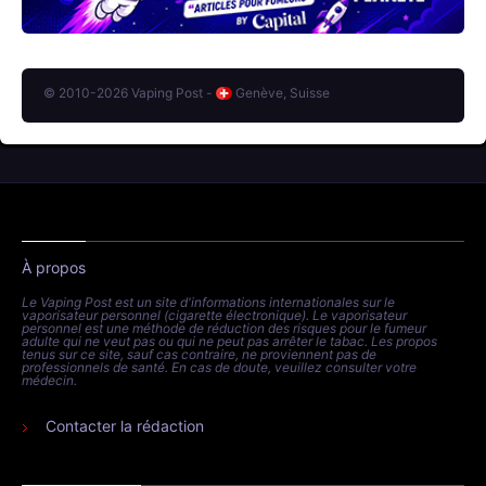
© 2010-2026 Vaping Post -
Genève, Suisse
À propos
Le Vaping Post est un site d'informations internationales sur le
vaporisateur personnel (cigarette électronique). Le vaporisateur
personnel est une méthode de réduction des risques pour le fumeur
adulte qui ne veut pas ou qui ne peut pas arrêter le tabac. Les propos
tenus sur ce site, sauf cas contraire, ne proviennent pas de
professionnels de santé. En cas de doute, veuillez consulter votre
médecin.
Contacter la rédaction