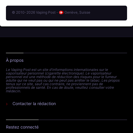
© 2010-2026 Vaping Post -
Genève, Suisse
À propos
Le Vaping Post est un site d'informations internationales sur le
vaporisateur personnel (cigarette électronique). Le vaporisateur
personnel est une méthode de réduction des risques pour le fumeur
adulte qui ne veut pas ou qui ne peut pas arrêter le tabac. Les propos
tenus sur ce site, sauf cas contraire, ne proviennent pas de
professionnels de santé. En cas de doute, veuillez consulter votre
médecin.
Contacter la rédaction
Restez connecté