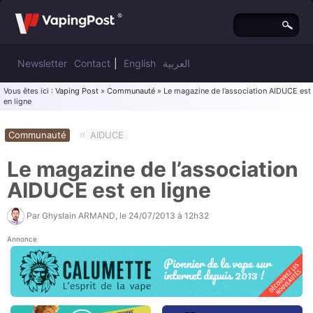
Newsletter
Contact
|
English
العربية
Vous êtes ici :
Vaping Post
»
Communauté
» Le magazine de l’association AIDUCE est
en ligne
Communauté
#
AIDUCE
Le magazine de l’association
AIDUCE est en ligne
Par
Ghyslain ARMAND
, le
24/07/2013 à 12h32
Annonce