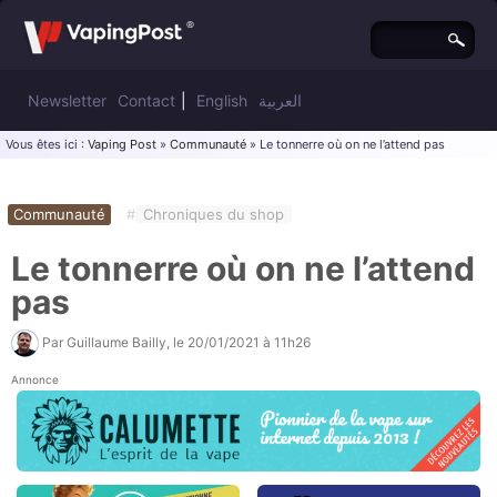
Newsletter
Contact
|
English
العربية
Vous êtes ici :
Vaping Post
»
Communauté
» Le tonnerre où on ne l’attend pas
Communauté
#
Chroniques du shop
Le tonnerre où on ne l’attend
pas
Par
Guillaume Bailly
, le
20/01/2021 à 11h26
Annonce