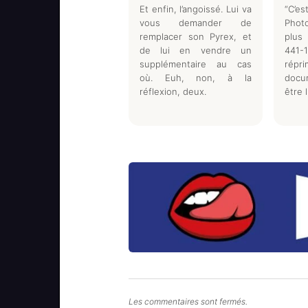
Et enfin, l’angoissé. Lui va
“C’e
vous demander de
Photo
remplacer son Pyrex, et
plus 
de lui en vendre un
441-
supplémentaire au cas
répr
où. Euh, non, à la
docu
réflexion, deux.
être 
Les commentaires sont fermés.