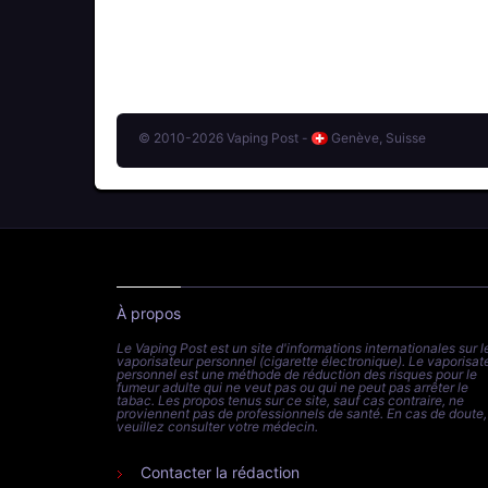
© 2010-2026 Vaping Post -
Genève, Suisse
À propos
Le Vaping Post est un site d'informations internationales sur l
vaporisateur personnel (cigarette électronique). Le vaporisat
personnel est une méthode de réduction des risques pour le
fumeur adulte qui ne veut pas ou qui ne peut pas arrêter le
tabac. Les propos tenus sur ce site, sauf cas contraire, ne
proviennent pas de professionnels de santé. En cas de doute,
veuillez consulter votre médecin.
Contacter la rédaction