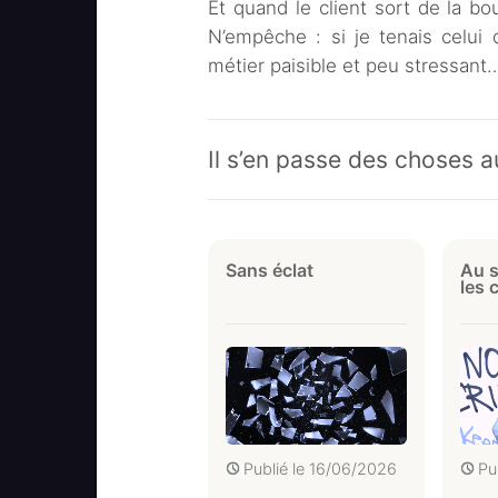
Et quand le client sort de la bo
N’empêche : si je tenais celui 
métier paisible et peu stressant
Il s’en passe des choses a
Sans éclat
Au s
les 
Publié le
16/06/2026
Pu