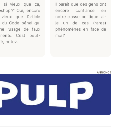
st si vieux que ça,
Il paraît que des gens ont
shop ?” Oui, encore
encore confiance en
vieux que l’article
notre classe politique, ai-
1 du Code pénal qui
je un de ces (rares)
ime l’usage de faux
phénomènes en face de
ments. C’est peut-
moi ?
lié, notez.
ANNONCE