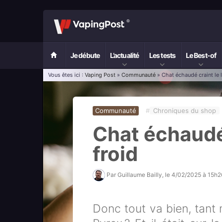
Je débute
L’actualité
Les tests
Le Best-of
Vous êtes ici :
Vaping Post
»
Communauté
» Chat échaudé craint le l
Communauté
#
Chroniques du shop
Chat échaudé 
froid
Par
Guillaume Bailly
, le
4/02/2025 à 15h2
Donc tout va bien, tant