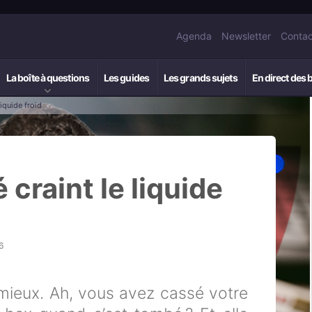
Agenda
Newsletter
Contac
La boîte à questions
Les guides
Les grands sujets
En direct des 
iquide froid
craint le liquide
6
 mieux. Ah, vous avez cassé votre