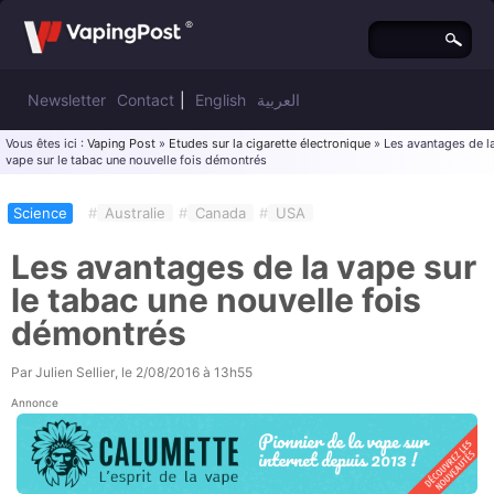
Newsletter
Contact
|
English
العربية
Vous êtes ici :
Vaping Post
»
Etudes sur la cigarette électronique
» Les avantages de l
vape sur le tabac une nouvelle fois démontrés
Science
#
Australie
#
Canada
#
USA
Les avantages de la vape sur
le tabac une nouvelle fois
démontrés
Par
Julien Sellier
, le
2/08/2016 à 13h55
Annonce