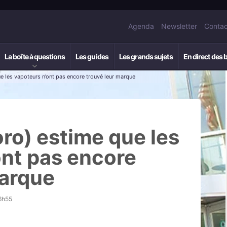
Agenda
Newsletter
Contac
La boîte à questions
Les guides
Les grands sujets
En direct des 
ue les vapoteurs n’ont pas encore trouvé leur marque
oro) estime que les
ont pas encore
marque
6h55