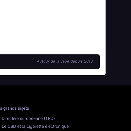
Autour de la vape depuis 2010.
s grands sujets
Directive européenne (TPD)
Le CBD et la cigarette électronique