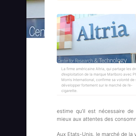
La firme américaine Altria, qui partage les dr
d’exploitation de la marque Marlboro avec Ph
Morris International, confirme sa volonté de
développer fortement sur le marché de l’e-
cigarette.
estime qu’il est nécessaire de
mieux aux attentes des consom
Aux Etats-Unis, le marché de la