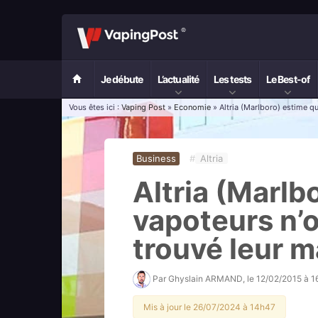
Je débute
L’actualité
Les tests
Le Best-of
Vous êtes ici :
Vaping Post
»
Economie
» Altria (Marlboro) estime q
Business
#
Altria
Altria (Marlb
vapoteurs n’
trouvé leur 
Par
Ghyslain ARMAND
, le
12/02/2015 à 1
Mis à jour le 26/07/2024 à 14h47