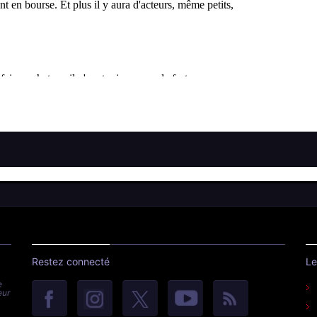
Restez connecté
Le
e
eur