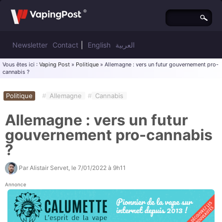
Newsletter
Contact
|
English
العربية
Vous êtes ici :
Vaping Post
»
Politique
» Allemagne : vers un futur gouvernement pro-
cannabis ?
Politique
#
Allemagne
#
Cannabis
Allemagne : vers un futur
gouvernement pro-cannabis
?
Par
Alistair Servet
, le
7/01/2022 à 9h11
Annonce