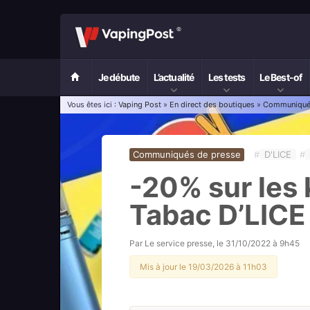
Je débute
L’actualité
Les tests
Le Best-of
Vous êtes ici :
Vaping Post
»
En direct des boutiques
»
Communiqués
Communiqués de presse
#
D'LICE
#
-20% sur les 
Tabac D’LICE 
Par
Le service presse
, le
31/10/2022 à 9h45
Mis à jour le 19/03/2026 à 11h03