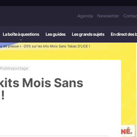
Agenda
Newsletter
Contac
La boîte à questions
Les guides
Les grands sujets
En direct des 
 de presse
» -20% sur les kits Mois Sans Tabac D’LICE !
Publireportage
kits Mois Sans
!