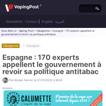
Newsletter
Contact
|
English
العربية
Vous êtes ici :
Vaping Post
»
Tabagisme
» Espagne : 170 experts appellent le
gouvernement à revoir sa politique antitabac
Tabagisme
#
Espagne
Espagne : 170 experts
appellent le gouvernement à
revoir sa politique antitabac
Par
Alistair Servet
, le
31/10/2022 à 9h50
Annonce